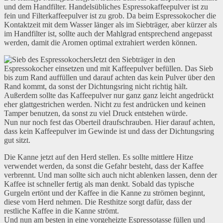
und dem Handfilter. Handelsübliches Espressokaffeepulver ist zu
fein und Filterkaffeepulver ist zu grob. Da beim Espressokocher die
Kontaktzeit mit dem Wasser länger als im Siebträger, aber kürzer als
im Handfilter ist, sollte auch der Mahlgrad entsprechend angepasst
werden, damit die Aromen optimal extrahiert werden können.
Jetzt den Siebträger in den
Espressokocher einsetzen und mit Kaffeepulver befüllen. Das Sieb
bis zum Rand auffüllen und darauf achten das kein Pulver über den
Rand kommt, da sonst der Dichtungsring nicht richtig hält.
Außerdem sollte das Kaffeepulver nur ganz ganz leicht angedrückt
eher glattgestrichen werden. Nicht zu fest andrücken und keinen
Tamper benutzen, da sonst zu viel Druck entstehen würde.
Nun nur noch fest das Oberteil draufschrauben. Hier darauf achten,
dass kein Kaffeepulver im Gewinde ist und dass der Dichtungsring
gut sitzt.
Die Kanne jetzt auf den Herd stellen. Es sollte mittlere Hitze
verwendet werden, da sonst die Gefahr besteht, dass der Kaffee
verbrennt. Und man sollte sich auch nicht ablenken lassen, denn der
Kaffee ist schneller fertig als man denkt. Sobald das typische
Gurgeln ertönt und der Kaffee in die Kanne zu strömen beginnt,
diese vom Herd nehmen. Die Resthitze sorgt dafür, dass der
restliche Kaffee in die Kanne strömt.
Und nun am besten in eine vorgeheizte Espressotasse füllen und