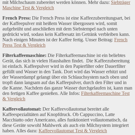
mit Milchschaum zubereitet werden können. Mehr dazu:
Siebträger
Maschine Test & Vergleich
French Press:
Die French Press ist eine Kaffeezubereitungsart, bei
der Kaffeepulver mit heißem Wasser übergossen wird, somit
aufgebrüht und anschließen mit dem Siebstempel nach unten
gedrückt wird, sodass kein Kaffeesatz im Getränk verbleiben kann.
Nach einigen Minuten ist der Kaffee fertig. Unser Beitrag:
French
Press Test & Vergleich
Filterkaffeemaschine:
Die Filterkaffeemaschine ist ein beliebtes
Gerät, das sich in vielen Haushalten findet. Die Kaffeezubereitung
ist einfach. Kaffeepulver wird in den Papierfilter oder Dauerfilter
gefüllt und Wasser in den Tank. Dort wird das Wasser erhitzt und
der Wasserdampf gelangt über ein Schlauchsystem nach oben und
tropft dann langsam auf das Kaffeepulver, durch den Filter und in
die Kanne. Nachdem das ganze Wasser durchgelaufen ist, kann man
den fertigen Kaffee genießen. Alle Infos:
Filterkaffeemaschine Test
& Vergleich
Kaffeevollautomat:
Der Kaffeevollautomat bereitet alle
Kaffeespezialitäten auf Knopfdruck. Ob Cappuccino, Latte
Macchiatto oder Americano, alles funktioniert vollautomatisch, da
diese Geräte sowohl Mahlwerk als auch ein Milchsystem integriert
haben. Alles dazu:
Kaffeevollautomat Test & Vergleich