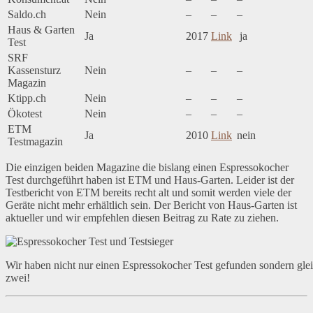
Saldo.ch
Nein
–
–
–
Haus & Garten
Ja
2017
Link
ja
Test
SRF
Kassensturz
Nein
–
–
–
Magazin
Ktipp.ch
Nein
–
–
–
Ökotest
Nein
–
–
–
ETM
Ja
2010
Link
nein
Testmagazin
Die einzigen beiden Magazine die bislang einen Espressokocher
Test durchgeführt haben ist ETM und Haus-Garten. Leider ist der
Testbericht von ETM bereits recht alt und somit werden viele der
Geräte nicht mehr erhältlich sein. Der Bericht von Haus-Garten ist
aktueller und wir empfehlen diesen Beitrag zu Rate zu ziehen.
Wir haben nicht nur einen Espressokocher Test gefunden sondern gle
zwei!