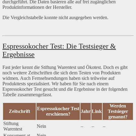
durchgeführt. Die Daten basieren alle auf frei zugänglichen
Produktinformationen der Hersteller.
Die Vergleichstabelle konnte nicht ausgegeben werden.
Espressokocher Test: Die Testsieger &
Ergebnisse
Fast jeder kennt die Stiftung Warentest und Ökotest. Doch es gibt
noch weitere Zeitschriften die sich dem Testen von Produkten
widmen. Auch Fernsehsendungen haben sich teilweise auf
Produkttests spezialisiert. Wir haben für Sie nach einem
Espressokocher Test gesucht und die Ergebnisse in der folgenden
Tabelle zusammengefasst.
Werden
Espressokocher Test
Zeitschrift
Jahr
Link
Testsieger
erschienen?
genannt?
Stiftung
Nein
–
–
–
Warentest
Konsument.at
Nein
–
–
–