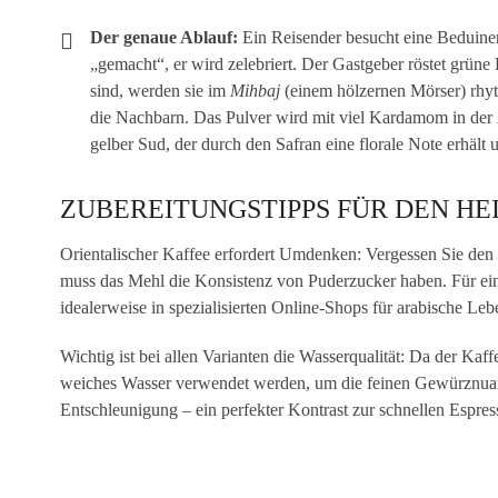
Der genaue Ablauf:
Ein Reisender besucht eine Beduinen
„gemacht“, er wird zelebriert. Der Gastgeber röstet grüne
sind, werden sie im
Mihbaj
(einem hölzernen Mörser) rhyt
die Nachbarn. Das Pulver wird mit viel Kardamom in der
gelber Sud, der durch den Safran eine florale Note erhält 
ZUBEREITUNGSTIPPS FÜR DEN HE
Orientalischer Kaffee erfordert Umdenken: Vergessen Sie den
muss das Mehl die Konsistenz von Puderzucker haben. Für ein
idealerweise in spezialisierten Online-Shops für arabische Leb
Wichtig ist bei allen Varianten die Wasserqualität: Da der Kaff
weiches Wasser verwendet werden, um die feinen Gewürznuance
Entschleunigung – ein perfekter Kontrast zur schnellen Espre