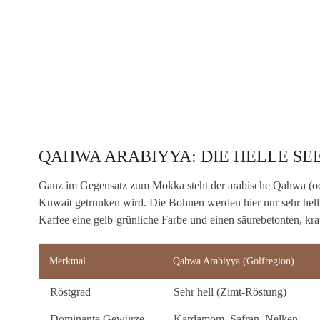
QAHWA ARABIYYA: DIE HELLE SE
Ganz im Gegensatz zum Mokka steht der arabische Qahwa (od
Kuwait getrunken wird. Die Bohnen werden hier nur sehr hell 
Kaffee eine gelb-grünliche Farbe und einen säurebetonten, kr
Merkmal
Qahwa Arabiyya (Golfregion)
Röstgrad
Sehr hell (Zimt-Röstung)
Dominante Gewürze
Kardamom, Safran, Nelken