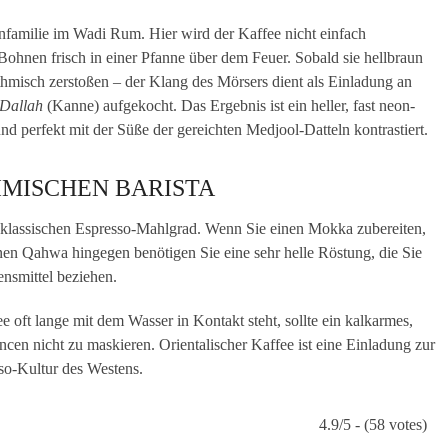
familie im Wadi Rum. Hier wird der Kaffee nicht einfach
 Bohnen frisch in einer Pfanne über dem Feuer. Sobald sie hellbraun
hmisch zerstoßen – der Klang des Mörsers dient als Einladung an
Dallah
(Kanne) aufgekocht. Das Ergebnis ist ein heller, fast neon-
und perfekt mit der Süße der gereichten Medjool-Datteln kontrastiert.
IMISCHEN BARISTA
 klassischen Espresso-Mahlgrad. Wenn Sie einen Mokka zubereiten,
en Qahwa hingegen benötigen Sie eine sehr helle Röstung, die Sie
ensmittel beziehen.
ee oft lange mit dem Wasser in Kontakt steht, sollte ein kalkarmes,
n nicht zu maskieren. Orientalischer Kaffee ist eine Einladung zur
sso-Kultur des Westens.
4.9/5 - (58 votes)