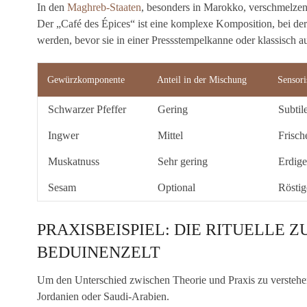
In den
Maghreb-Staaten
, besonders in Marokko, verschmelzen
Der „Café des Épices“ ist eine komplexe Komposition, bei 
werden, bevor sie in einer Pressstempelkanne oder klassisch 
Gewürzkomponente
Anteil in der Mischung
Sensori
Schwarzer Pfeffer
Gering
Subtil
Ingwer
Mittel
Frisch
Muskatnuss
Sehr gering
Erdige
Sesam
Optional
Röstig
PRAXISBEISPIEL: DIE RITUELLE 
BEDUINENZELT
Um den Unterschied zwischen Theorie und Praxis zu verstehen, 
Jordanien oder Saudi-Arabien.