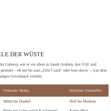
ELE DER WÜSTE
er Gahwa), wie er vor allem in Saudi-Arabien, den VAE und
geröstet – oft nur bis zum „First Crack“ oder kurz davor –, was dem
autigen Geschmack verleiht.
Türkischer Mokka
Westlicher Filterkaffee
Mittel bis Dunkel
Hell bis Medium
Meist pur (oder wenig Kardamom)
Keine (Pur)