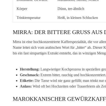
Körper
Dünn, tee-ähnlich
Trinktemperatur
Heiß, in kleinen Schlucken
MIRRA: DER BITTERE GRUSS AUS 
Mirra ist eine hochkonzentrierte Kaffeespezialität, die vor all
Name leitet sich vom arabischen Wort für „bitter“ ab. Dieser 
bis ein fast sirupartiges Extrakt entsteht, das in winzigen Men
Herstellung:
Langwieriger Kochprozess in speziellen gr
Geschmack:
Extrem bitter, rauchig und hochkonzentriert
Etikette:
Die Tasse wird nie ganz gefüllt; man trinkt nur
Anlass:
Wird oft bei Hochzeiten oder Trauerfeiern als Ze
MAROKKANISCHER GEWÜRZKAFFEE