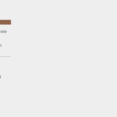
iele
n
t