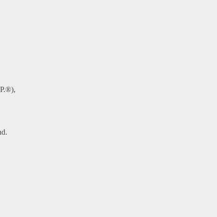
P.®),
nd.