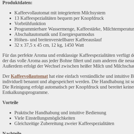
Produktdaten:
Kaffeevollautomat mit integriertem Milchsystem
13 Kaffeespezialitäten bequem per Knopfdruck
Vorbrühfunktion
Programmierbare Wassermenge, Kaffeestärke, Milchtemperatur
Abschaltautomatik und Energiesparmodus
Höhen- und breitenverstellbarer Kaffeeauslauf
32 x 37,5 x 45 cm, 12 kg, 1450 Watt
Für das perfekte Aroma und erstklassige Kaffeespezialitäten verfügt 
der das volle Aroma aus jeder Bohne filtert und zum anderen die neua
Außerdem erfolgt der Wechsel zwischen heißer Milch und Milchschaum
Der
Kaffeevollautomat
hat eine einfach verständliche und intuitiv
individuell benannt und abgespeichert werden. Die Handhabung ist seh
Die Reinigung erfolgt automatisch per Knopfdruck und bereitet kein
Entkalkungsprogramme.
Vorteile
Praktische Handhabung und intuitive Bedienung
Viele Einstellungsmöglichkeiten
Gleichzeitige Zubereitung zweier Kaffeespezialitäten
Nachteile