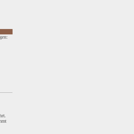
gen:
rt.
ommt