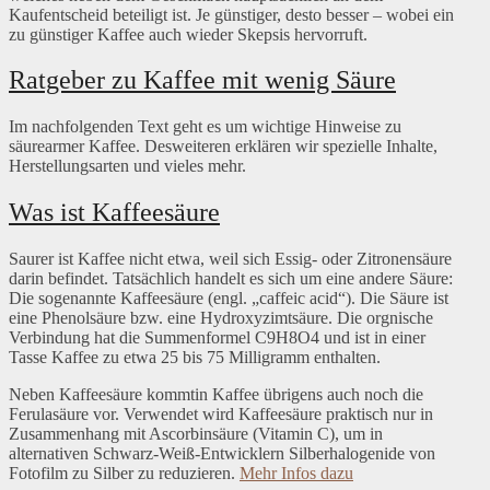
Kaufentscheid beteiligt ist. Je günstiger, desto besser – wobei ein
zu günstiger Kaffee auch wieder Skepsis hervorruft.
Ratgeber zu Kaffee mit wenig Säure
Im nachfolgenden Text geht es um wichtige Hinweise zu
säurearmer Kaffee. Desweiteren erklären wir spezielle Inhalte,
Herstellungsarten und vieles mehr.
Was ist Kaffeesäure
Saurer ist Kaffee nicht etwa, weil sich Essig- oder Zitronensäure
darin befindet. Tatsächlich handelt es sich um eine andere Säure:
Die sogenannte Kaffeesäure (engl. „caffeic acid“). Die Säure ist
eine Phenolsäure bzw. eine Hydroxyzimtsäure. Die orgnische
Verbindung hat die Summenformel C9H8O4 und ist in einer
Tasse Kaffee zu etwa 25 bis 75 Milligramm enthalten.
Neben Kaffeesäure kommtin Kaffee übrigens auch noch die
Ferulasäure vor. Verwendet wird Kaffeesäure praktisch nur in
Zusammenhang mit Ascorbinsäure (Vitamin C), um in
alternativen Schwarz-Weiß-Entwicklern Silberhalogenide von
Fotofilm zu Silber zu reduzieren.
Mehr Infos dazu