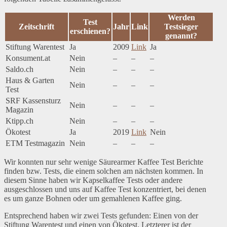
Werden
Test
Zeitschrift
Jahr
Link
Testsieger
erschienen?
genannt?
Stiftung Warentest
Ja
2009
Link
Ja
Konsument.at
Nein
–
–
–
Saldo.ch
Nein
–
–
–
Haus & Garten
Nein
–
–
–
Test
SRF Kassensturz
Nein
–
–
–
Magazin
Ktipp.ch
Nein
–
–
–
Ökotest
Ja
2019
Link
Nein
ETM Testmagazin
Nein
–
–
–
Wir konnten nur sehr wenige Säurearmer Kaffee Test Berichte
finden bzw. Tests, die einem solchen am nächsten kommen. In
diesem Sinne haben wir Kapselkaffee Tests oder andere
ausgeschlossen und uns auf Kaffee Test konzentriert, bei denen
es um ganze Bohnen oder um gemahlenen Kaffee ging.
Entsprechend haben wir zwei Tests gefunden: Einen von der
Stiftung Warentest und einen von Ökotest. Letzterer ist der