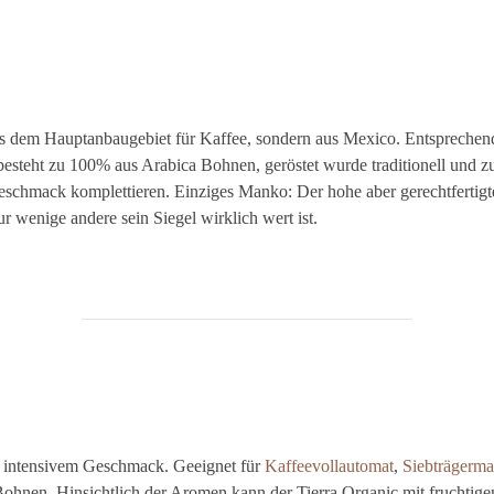
 dem Hauptanbaugebiet für Kaffee, sondern aus Mexico. Entsprechend d
esteht zu 100% aus Arabica Bohnen, geröstet wurde traditionell und z
eschmack komplettieren. Einziges Manko: Der hohe aber gerechtfertigt
r wenige andere sein Siegel wirklich wert ist.
st intensivem Geschmack. Geeignet für
Kaffeevollautomat
,
Siebträgerma
hnen. Hinsichtlich der Aromen kann der Tierra Organic mit fruchtige