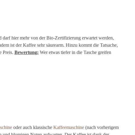
arf hier mehr von der Bio-Zertifizierung erwartet werden,
udem ist der Kaffee sehr säurearm. Hinzu kommt die Tatsache,
e Preis.
Bewertung:
Wer etwas tiefer in die Tasche greifen
schine
oder auch klassische
Kaffeemaschine
(nach vorherigem
n und blumigen Noten aufwarten. Der Kaffee ist dank der