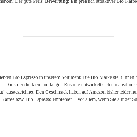
merken: Der gute Preis.
Bewertung:
Ein preislich attraktiver Bio-Kaf
ebten Bio Espresso in unserem Sortiment: Die Bio-Marke stellt Ihnen h
t. Dank der dunklen und langen Röstung entwickelt sich ein ausdruck
ut“ ausgezeichnet. Den Geschmack haben auf Amazon bisher leider nur
Kaffee bzw. Bio Espresso empfehlen – vor allem, wenn Sie auf der Suc